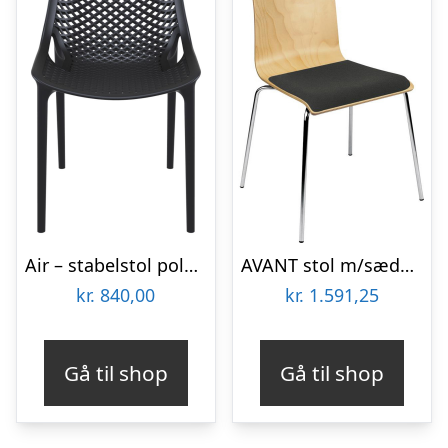
Air – stabelstol polypropylen – Sort
AVANT stol m/sædepolster bøg
kr.
840,00
kr.
1.591,25
Gå til shop
Gå til shop