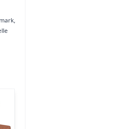
rmark,
lle