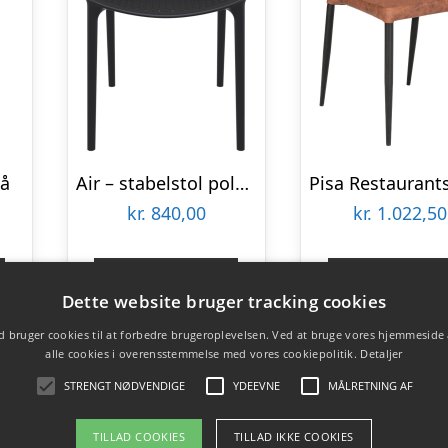
lå
Air – stabelstol polypropylen – Sort
kr.
840,00
kr.
1.022,50
Gå til shop
Gå til sho
Dette website bruger tracking cookies
 bruger cookies til at forbedre brugeroplevelsen. Ved at bruge vores hjemmeside
alle cookies i overensstemmelse med vores cookiepolitik.
Detaljer
STRENGT NØDVENDIGE
YDEEVNE
MÅLRETNING AF
TILLAD COOKIES
TILLAD IKKE COOKIES