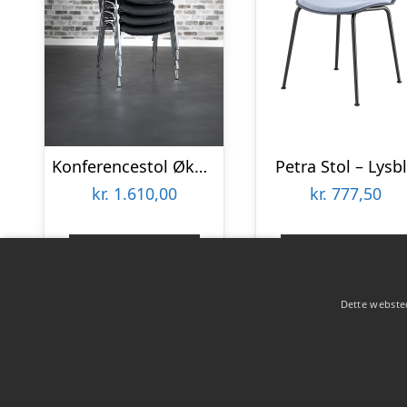
Konferencestol Økonomi polster, 4-pak – Sort
Petra Stol – Lysb
kr.
1.610,00
kr.
777,50
Gå til shop
Gå til shop
Dette websted