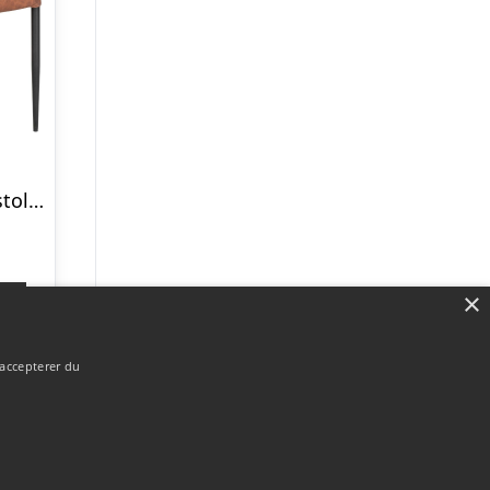
Pisa Restaurantstol – Brun
×
p
 accepterer du