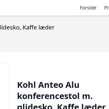
Forside
P
lidesko, Kaffe læder
Kohl Anteo Alu
konferencestol m.
glidesko, Kaffe læder