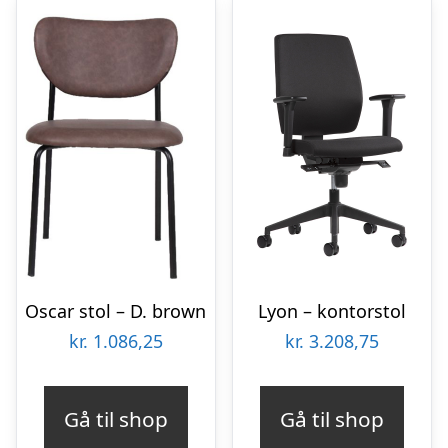
Oscar stol – D. brown
Lyon – kontorstol
kr.
1.086,25
kr.
3.208,75
Gå til shop
Gå til shop