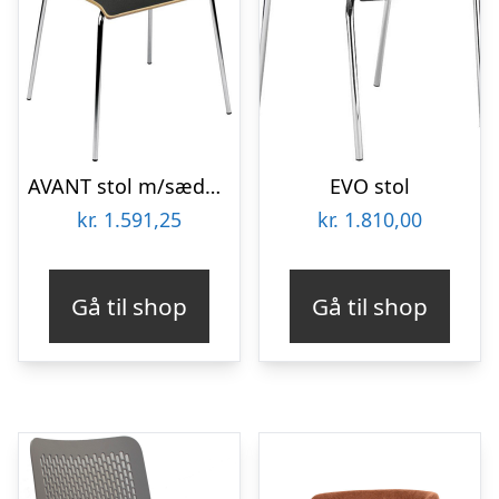
AVANT stol m/sædepolster bøg
EVO stol
kr.
1.591,25
kr.
1.810,00
Gå til shop
Gå til shop