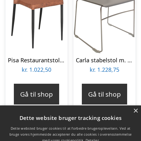
Pisa Restaurantstol – Brun
Carla stabelstol m. meder – Lys-grå
kr.
1.022,50
kr.
1.228,75
Gå til shop
Gå til shop
×
Dette website bruger tracking cookies
Dette websted bruger cookies til at forbedre brugeroplevelsen. Ved at
bruge vores hjemmeside accepterer du alle cookies i overensstemmelse
Varekategorier
med vores cookiepolitik.
Detaljer