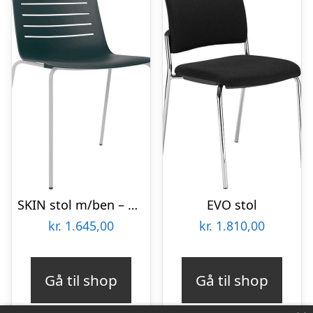
SKIN stol m/ben – Sort
EVO stol
kr.
1.645,00
kr.
1.810,00
Gå til shop
Gå til shop