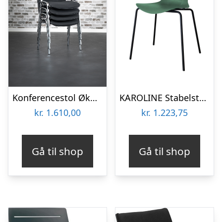
Konferencestol Økonomi polster, 4-pak – Sort
KAROLINE Stabelstol Upcycled plast – Grøn
kr.
1.610,00
kr.
1.223,75
Gå til shop
Gå til shop