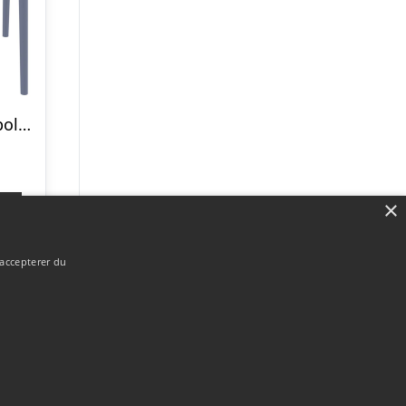
Air – stabelstol polypropylen – Mørkegrå
×
p
 accepterer du
Forside
Om / kontakt
Blog
Betingelser