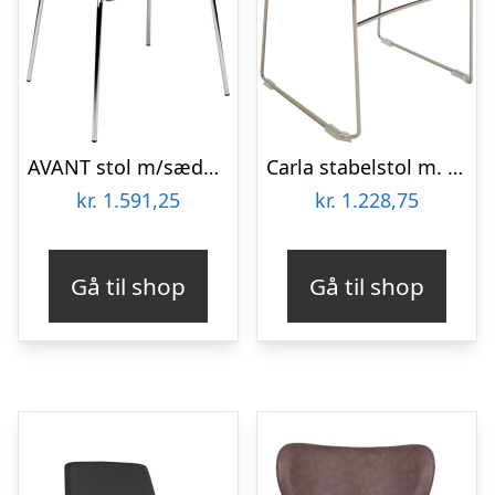
AVANT stol m/sædepolster bøg
Carla stabelstol m. meder – Sort
kr.
1.591,25
kr.
1.228,75
Gå til shop
Gå til shop