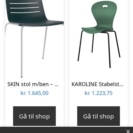
SKIN stol m/ben – Sort
KAROLINE Stabelstol Upcycled plast – Grøn
kr.
1.645,00
kr.
1.223,75
Gå til shop
Gå til shop
×